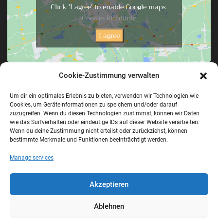
Click 'I agree' to enable Google maps
Cookie-Richtlinie
I agree
Cookie-Zustimmung verwalten
NAVIGATION
Home
Um dir ein optimales Erlebnis zu bieten, verwenden wir Technologien wie
Cookies, um Geräteinformationen zu speichern und/oder darauf
Rooms
zuzugreifen. Wenn du diesen Technologien zustimmst, können wir Daten
wie das Surfverhalten oder eindeutige IDs auf dieser Website verarbeiten.
Impressions
Wenn du deine Zustimmung nicht erteilst oder zurückziehst, können
House Seepferdchen
bestimmte Merkmale und Funktionen beeinträchtigt werden.
Booking
Manage services
Contact
Akzeptieren
Imprint
Privacy Policy
Ablehnen