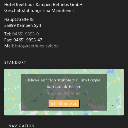
Hotel Reethüüs Kampen Betriebs GmbH
Geschäftsführung: Tina Mannheims
Hauptstraße 18
25999 Kampen Sylt
Tel:
04651-9855-0
Fax: 04651-9855-47
Mail:
info@reethues-sylt.de
STANDORT
Klicke auf "Ich stimme zu", um Google
maps zu aktivieren
Cookie-Richtlinie
Ich stimme zu
NAVIGATION