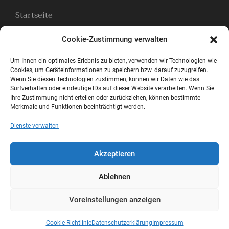
Startseite
Zimmer
Cookie-Zustimmung verwalten
Ferienhäuser
Impressionen
Um Ihnen ein optimales Erlebnis zu bieten, verwenden wir Technologien wie
Cookies, um Geräteinformationen zu speichern bzw. darauf zuzugreifen.
Onlinebuchung
Wenn Sie diesen Technologien zustimmen, können wir Daten wie das
Surfverhalten oder eindeutige IDs auf dieser Website verarbeiten. Wenn Sie
Unsere Specials
Ihre Zustimmung nicht erteilen oder zurückziehen, können bestimmte
Merkmale und Funktionen beeinträchtigt werden.
Kontakt
Rechtliches
Dienste verwalten
Cookie-Richtlinie (EU)
Akzeptieren
Datenschutz
Impressum
Ablehnen
Deutsch
Voreinstellungen anzeigen
English
HOTEL REETHÜÜS KAMPEN BETRIEBS GMBH
© 2026
Cookie-Richtlinie
Datenschutzerklärung
Impressum