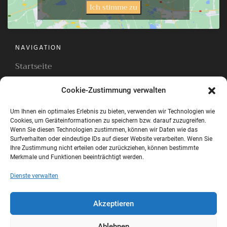
Ich stimme zu
NAVIGATION
Startseite
Zimmer
Cookie-Zustimmung verwalten
Ferienhäuser
Impressionen
Um Ihnen ein optimales Erlebnis zu bieten, verwenden wir Technologien wie
Cookies, um Geräteinformationen zu speichern bzw. darauf zuzugreifen.
Onlinebuchung
Wenn Sie diesen Technologien zustimmen, können wir Daten wie das
Surfverhalten oder eindeutige IDs auf dieser Website verarbeiten. Wenn Sie
Unsere Specials
Ihre Zustimmung nicht erteilen oder zurückziehen, können bestimmte
Merkmale und Funktionen beeinträchtigt werden.
Kontakt
Rechtliches
Dienste verwalten
Cookie-Richtlinie (EU)
Akzeptieren
Datenschutz
Impressum
Ablehnen